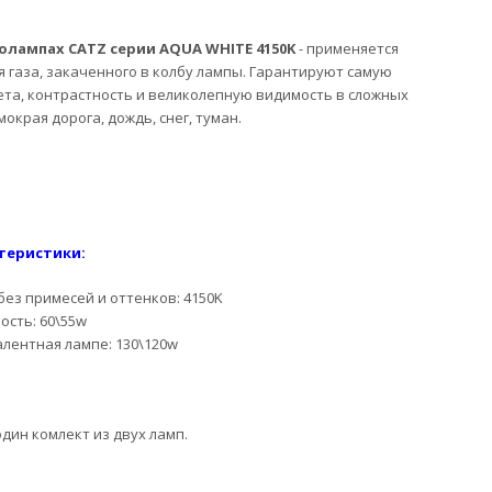
олампах CATZ серии AQUA WHITE 4150K
- применяется
я газа, закаченного в колбу лампы. Гарантируют самую
ета, контрастность и великолепную видимость в сложных
мокрая дорога, дождь, снег, туман.
теристики:
 без примесей и оттенков: 4150K
сть: 60\55w
лентная лампе: 130\120w
один комлект из двух ламп.