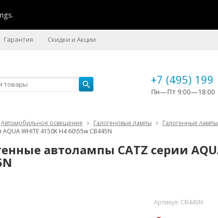
s.
Гарантия
Скидки и Акции
+7 (495) 199
Пн—Пт 9:00—18:00
Автомобильное освещение
Галогеновые лампы
Галогенные лампы 
 AQUA WHITE 4150K H4 60\55w CB445N
генные автолампы CATZ серии AQUA
5N
Артикул:
CB445N