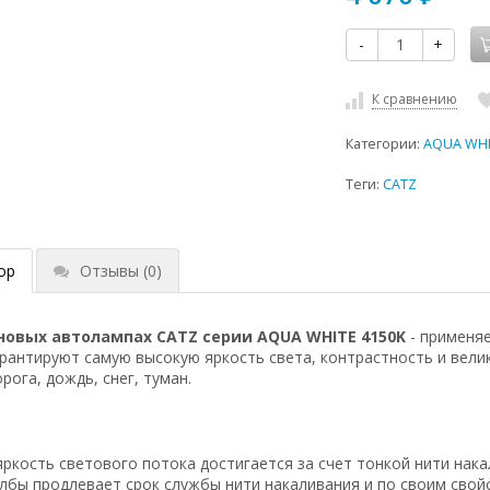
-
+
К сравнению
Категории:
AQUA WHIT
Теги:
CATZ
ор
Отзывы
(0)
новых автолампах CATZ серии AQUA WHITE 4150K
- применяе
рантируют самую высокую яркость света, контрастность и вели
рога, дождь, снег, туман.
ркость светового потока достигается за счет тонкой нити нака
олбы продлевает срок службы нити накаливания и по своим сво