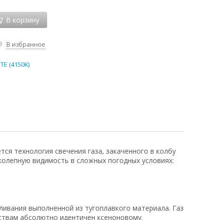
В корзину
В избранное
E (4150K)
тся технология свечения газа, закаченного в колбу
колепную видимость в сложных погодных условиях:
ливания выполненной из тугоплавкого материала. Газ
йствам абсолютно идентичен ксеноновому.