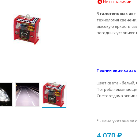
Нет в наличии
В
галогеновых авт
технология свечени
высокую яркость св
погодных условиях: 
Техничекие харак
Цвет света - белый,
Потребляемая мощно
Светоотдача эквива
* - цена указана за 
4 070
₽