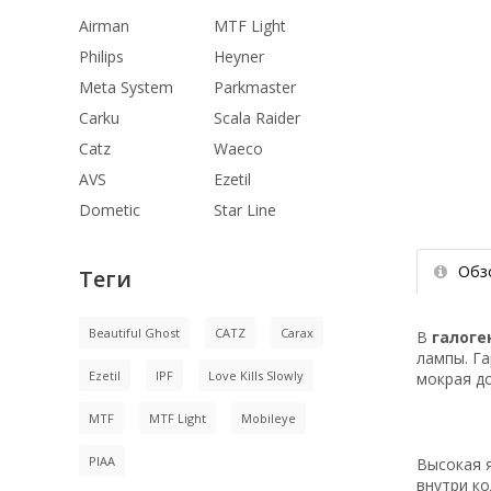
Airman
MTF Light
Philips
Heyner
Meta System
Parkmaster
Carku
Scala Raider
Catz
Waeco
AVS
Ezetil
Dometic
Star Line
Обз
Теги
Beautiful Ghost
CATZ
Carax
В
галоге
лампы. Га
Ezetil
IPF
Love Kills Slowly
мокрая до
MTF
MTF Light
Mobileye
PIAA
Высокая я
внутри к