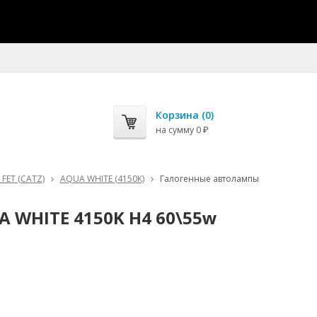
Корзина (
0
)
на сумму
0
₽
FET (CATZ)
AQUA WHITE (4150K)
Галогенные автолампы
 WHITE 4150K H4 60\55w