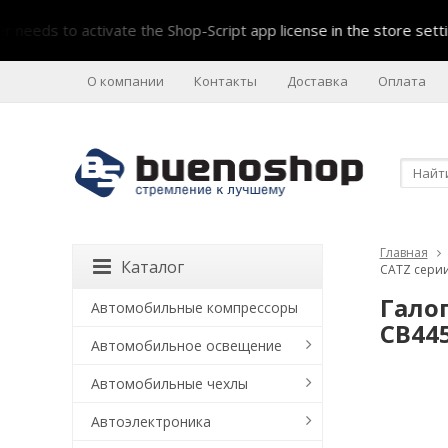
ds to activate the Shop-Script app license in the store setting
О компании
Контакты
Доставка
Оплата
Главная
Каталог
CATZ серии
Гало
Автомобильные компрессоры
CB44
Автомобильное освещение
Автомобильные чехлы
Автоэлектроника