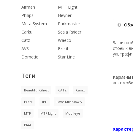
Airman
MTF Light
Philips
Heyner
Meta System
Parkmaster
Обз
Carku
Scala Raider
Catz
Waeco
Защитны
стоек к 
AVS
Ezetil
ультрафи
Dometic
Star Line
Теги
Карманы п
автомобил
Beautiful Ghost
CATZ
Carax
Ezetil
IPF
Love Kills Slowly
MTF
MTF Light
Mobileye
PIAA
Характе