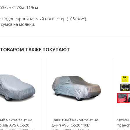
 533см×178м×119см
 водонепроницаемый полиэстер (105гр/м²).
 сумка на молнии.
 ТОВАРОМ ТАКЖЕ ПОКУПАЮТ
ый чехол-тент на
Защитный чехол-тент на
Чехлы 
иль AVS СС-520
джип AVS JC-520 "4XL"
трансп