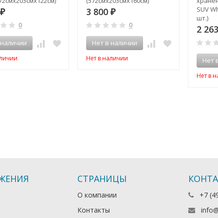
572смх203смх122см)
(572смх203смх160см)
хранен
SUV Wh
3 800
₽
₽
шт.)
0
0
2 26
 наличии
Нет в наличии
аличии
Нет в наличии
Нет 
Нет в 
ЖЕНИЯ
СТРАНИЦЫ
КОНТ
О компании
+7 (4
Контакты
info