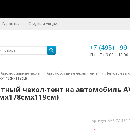
Гарантия
Скидки и Акции
+7 (495) 199
Пн—Пт 9:00—18:00
Автомобильные чехлы
Автомобильные чехлы (тенты)
Легковой авт
смх178смх119см)
тный чехол-тент на автомобиль AVS
смх178смх119см)
Артикул:
AVS СС-520 