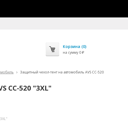
Корзина (
0
)
на сумму
0
₽
омобиль
Защитный чехол-тент на автомобиль AVS СС-520
 СС-520 "3XL"
"3XL"