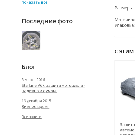
показать все
Размеры:
Материал:
Последние фото
Упаковка:
С ЭТИМ
Блог
3 марта 2016
StarLine V67: защита мотоцикла -
надежно и с умом!
19 декабря 2015
Зимнее время
Все записи
й чехол-тент на
Чехлы для
Защитн
 JC-520 "4XL"
транспортировки и
автомоб