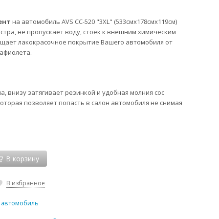
ент
на автомобиль AVS СС-520 "3XL" (533смх178смх119см)
стра, не пропускает воду, стоек к внешним химическим
ищает лакокрасочное покрытие Вашего автомобиля от
афиолета.
а, внизу затягивает резинкой и удобная молния сос
которая позволяет попасть в салон автомобиля не снимая
В корзину
В избранное
 автомобиль