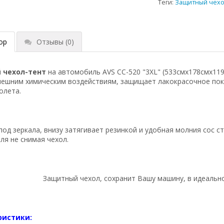
Теги:
Защитный чехо
ор
Отзывы
(0)
й
чехол-тент
на автомобиль AVS СС-520 "3XL" (533смх178смх119с
внешним химическим воздействиям, защищает лакокрасочное по
олета.
од зеркала, внизу затягивает резинкой и удобная молния сос с
я не снимая чехол.
Защитный чехол, сохранит Вашу машину, в идеальн
ристики: